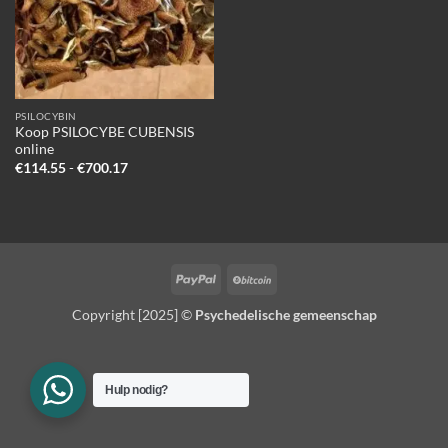
PSILOCYBIN
Koop PSILOCYBE CUBENSIS
online
Prijsklasse:
€
114.55
-
€
700.17
€114.55
tot
€700.17
PayPal
BitCoin
Copyright [2025] ©
Psychedelische gemeenschap
Hulp nodig?