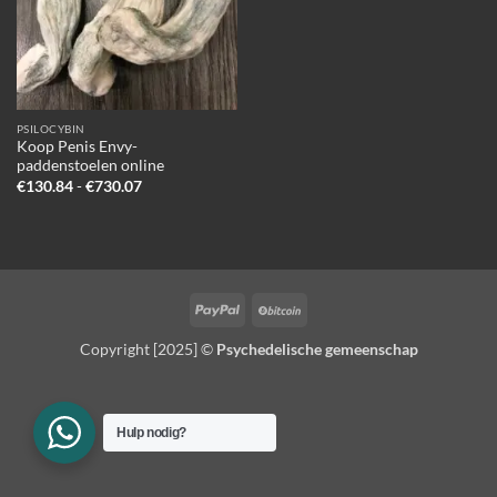
PSILOCYBIN
Koop Penis Envy-
paddenstoelen online
Prijsklasse:
€
130.84
-
€
730.07
€130.84
tot
€730.07
PayPal
BitCoin
Copyright [2025] ©
Psychedelische gemeenschap
Hulp nodig?