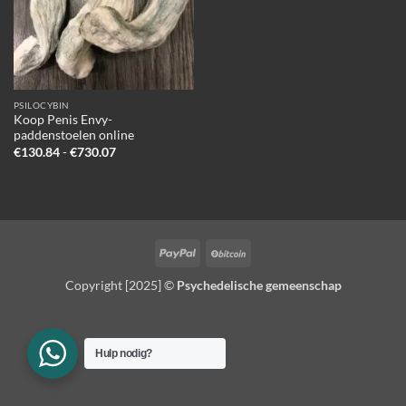
PSILOCYBIN
Koop Penis Envy-
paddenstoelen online
Prijsklasse:
€
130.84
-
€
730.07
€130.84
tot
€730.07
PayPal
BitCoin
Copyright [2025] ©
Psychedelische gemeenschap
Hulp nodig?