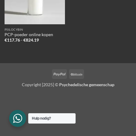
PSILOCYBIN
PCP-poeder online kopen
Prijsklasse:
€
117.76
-
€
824.19
€117.76
tot
€824.19
PayPal
BitCoin
Copyright [2025] ©
Psychedelische gemeenschap
Hulp nodig?