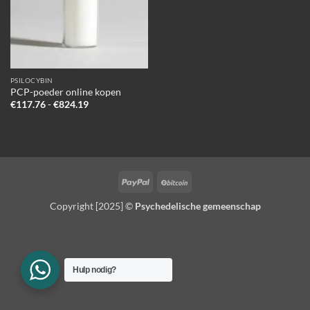
PSILOCYBIN
PCP-poeder online kopen
Prijsklasse:
€
117.76
-
€
824.19
€117.76
tot
€824.19
PayPal
BitCoin
Copyright [2025] ©
Psychedelische gemeenschap
Hulp nodig?