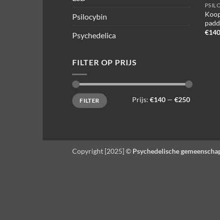
PSIL
Koop
Psilocybin
padd
€
140
Psychedelica
FILTER OP PRIJS
Min.
Max.
Prijs:
€140
—
€250
FILTER
prijs
prijs
Copyright [2025] ©
Psychedelische gemeenscha