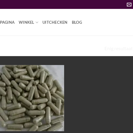
PAGINA
WINKEL
UITCHECKEN
BLOG
Enig resultaat
ADDO'S BESTELLEN”
Add to
wishlist