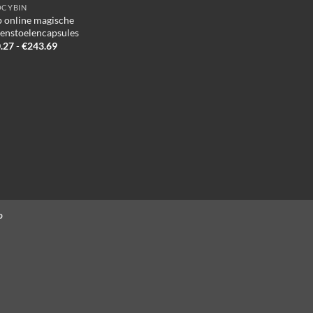
OCYBIN
 online magische
enstoelencapsules
Prijsklasse:
.27
-
€
243.69
€140.27
tot
€243.69
p