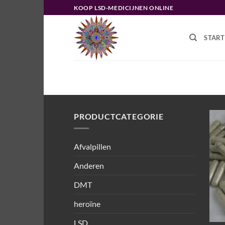
Ga
KOOP LSD-MEDICIJNEN ONLINE
naar
inhoud
START
HOME
/
PRODUCTEN GETAGGED “P
PRODUCTCATEGORIE
Afvalpillen
Anderen
DMT
heroïne
LSD