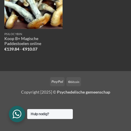
PSILOCYBIN
Koop B+ Magische
Paddestoelen online
Prijsklasse:
€
139.84
-
€
910.07
€139.84
tot
€910.07
PayPal
BitCoin
Copyright [2025] ©
Psychedelische gemeenschap
Hulp nodig?