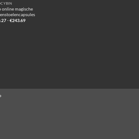
OCYBIN
 online magische
enstoelencapsules
Prijsklasse:
.27
-
€
243.69
€140.27
tot
€243.69
p