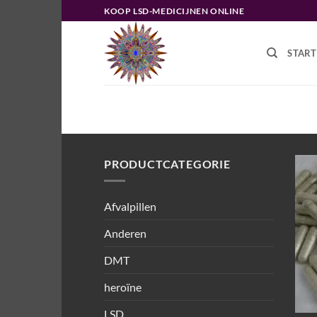
Ga
KOOP LSD-MEDICIJNEN ONLINE
naar
inhoud
START
HOME
/
PRODUCTEN GETAGGED “
PRODUCTCATEGORIE
Afvalpillen
Anderen
DMT
heroïne
LSD