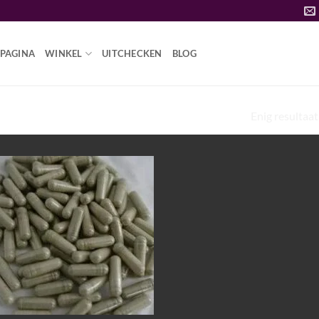
PAGINA
WINKEL
UITCHECKEN
BLOG
Enig resultaat
PADDO KWEEK”
Add to
wishlist