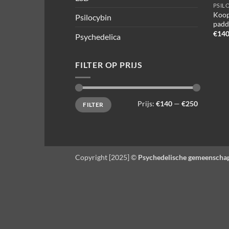
PSIL
Koop
Psilocybin
padd
€
140
Psychedelica
FILTER OP PRIJS
Min.
Max.
Prijs:
€140
—
€250
FILTER
prijs
prijs
Copyright [2025] ©
Psychedelische gemeenscha