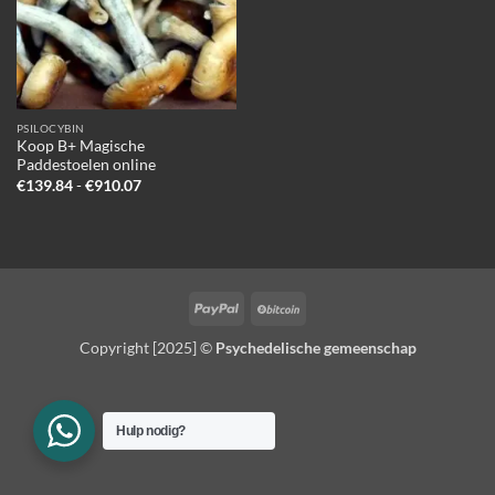
PSILOCYBIN
Koop B+ Magische
Paddestoelen online
Prijsklasse:
€
139.84
-
€
910.07
€139.84
tot
€910.07
PayPal
BitCoin
Copyright [2025] ©
Psychedelische gemeenschap
Hulp nodig?