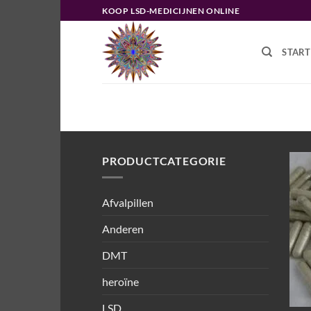
Ga
KOOP LSD-MEDICIJNEN ONLINE
naar
inhoud
START
HOME
/
PRODUCTEN GETAGGED “
PRODUCTCATEGORIE
Afvalpillen
Anderen
DMT
heroïne
LSD