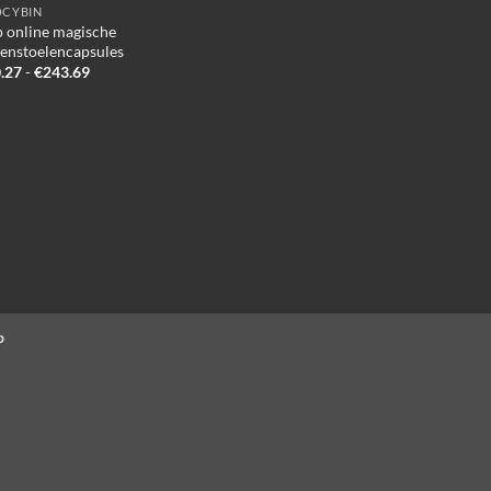
OCYBIN
 online magische
enstoelencapsules
Prijsklasse:
.27
-
€
243.69
€140.27
tot
€243.69
p