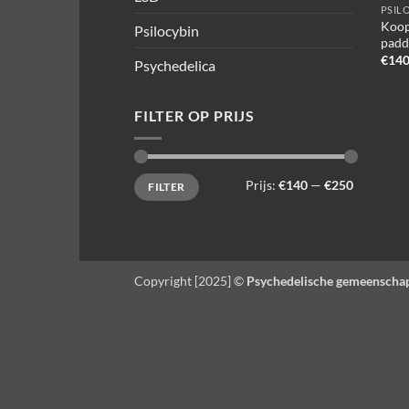
PSIL
Koop
Psilocybin
padd
€
140
Psychedelica
FILTER OP PRIJS
Min.
Max.
Prijs:
€140
—
€250
FILTER
prijs
prijs
Copyright [2025] ©
Psychedelische gemeenscha