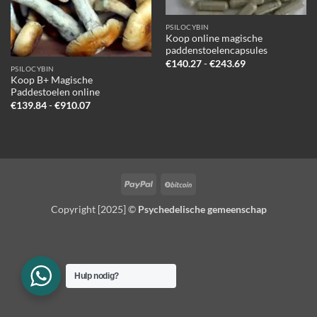
PSILOCYBIN
Koop online magische
paddenstoelencapsules
Prijsklasse:
€
140.27
-
€
243.69
PSILOCYBIN
€140.27
Koop B+ Magische
tot
€243.69
Paddestoelen online
Prijsklasse:
€
139.84
-
€
910.07
€139.84
tot
€910.07
PayPal
BitCoin
Copyright [2025] ©
Psychedelische gemeenschap
Hulp nodig?