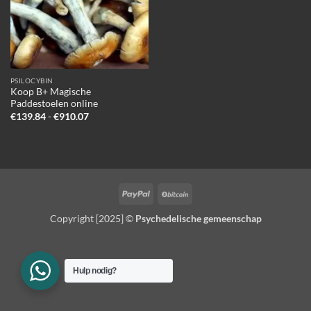
PSILOCYBIN
Koop B+ Magische
Paddestoelen online
Prijsklasse:
€
139.84
-
€
910.07
€139.84
tot
€910.07
PayPal
BitCoin
Copyright [2025] ©
Psychedelische gemeenschap
Hulp nodig?