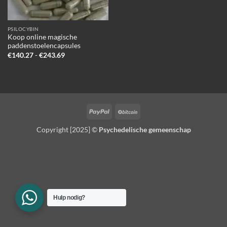
PSILOCYBIN
Koop online magische
paddenstoelencapsules
Prijsklasse:
€
140.27
-
€
243.69
€140.27
tot
€243.69
PayPal
BitCoin
Copyright [2025] ©
Psychedelische gemeenschap
Hulp nodig?