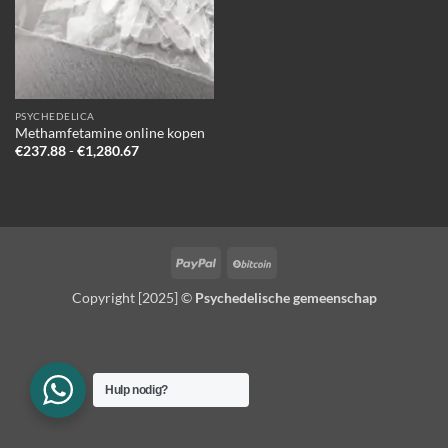
PSYCHEDELICA
Methamfetamine online kopen
Prijsklasse:
€
237.88
-
€
1,280.67
€237.88
tot
€1,280.67
PayPal
BitCoin
Copyright [2025] ©
Psychedelische gemeenschap
Hulp nodig?