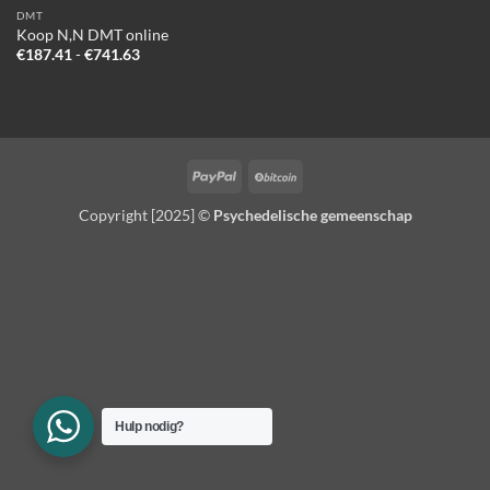
DMT
Koop N,N DMT online
Prijsklasse:
€
187.41
-
€
741.63
€187.41
tot
€741.63
PayPal
BitCoin
Copyright [2025] ©
Psychedelische gemeenschap
Hulp nodig?