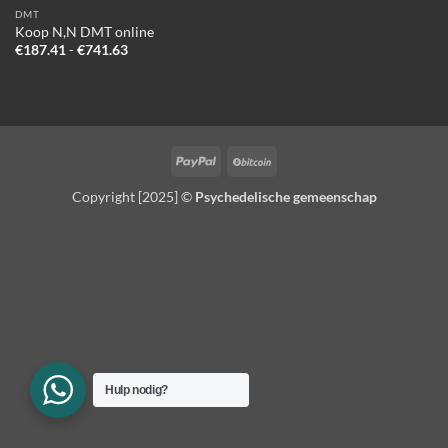
DMT
Koop N,N DMT online
Prijsklasse:
€
187.41
-
€
741.63
€187.41
tot
€741.63
PayPal
BitCoin
Copyright [2025] ©
Psychedelische gemeenschap
Hulp nodig?