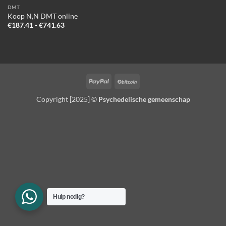
DMT
Koop N,N DMT online
Prijsklasse:
€
187.41
-
€
741.63
€187.41
tot
€741.63
PayPal
BitCoin
Copyright [2025] ©
Psychedelische gemeenschap
Hulp nodig?