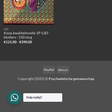
LSD
Koop kwaliteitsvolle 1P-LSD-
blotters –150 mcg
Prijsklasse:
€
121.00
-
€
390.00
€121.00
tot
€390.00
PayPal
BitCoin
Copyright [2025] ©
Psychedelische gemeenschap
Hulp nodig?