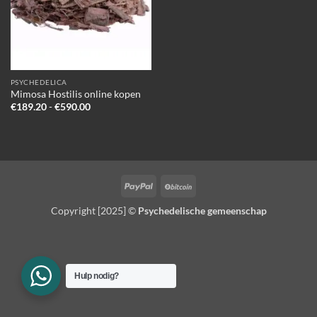
PSYCHEDELICA
Mimosa Hostilis online kopen
Prijsklasse:
€
189.20
-
€
590.00
€189.20
tot
€590.00
PayPal
BitCoin
Copyright [2025] ©
Psychedelische gemeenschap
Hulp nodig?