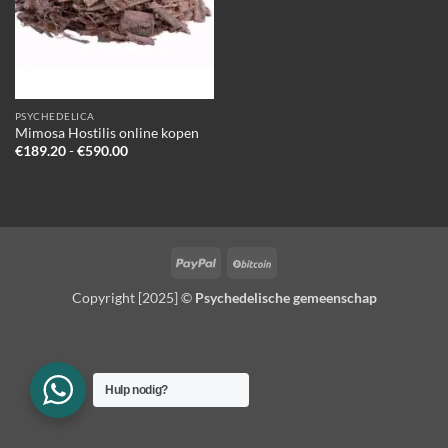
PSYCHEDELICA
Mimosa Hostilis online kopen
Prijsklasse:
€
189.20
-
€
590.00
€189.20
tot
€590.00
PayPal
BitCoin
Copyright [2025] ©
Psychedelische gemeenschap
Hulp nodig?