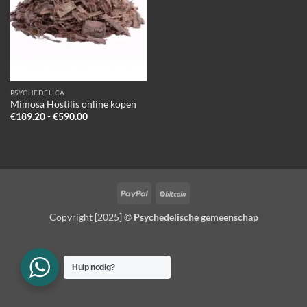
PSYCHEDELICA
Mimosa Hostilis online kopen
Prijsklasse:
€
189.20
-
€
590.00
€189.20
tot
€590.00
PayPal
BitCoin
Copyright [2025] ©
Psychedelische gemeenschap
Hulp nodig?