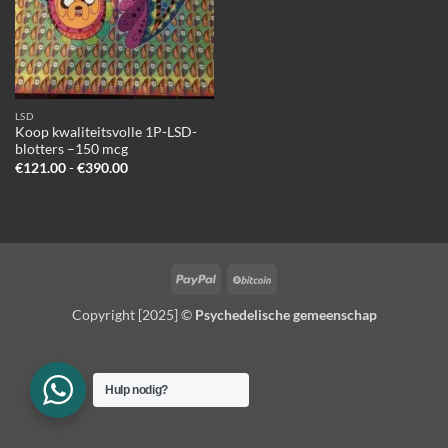
LSD
Koop kwaliteitsvolle 1P-LSD-
blotters –150 mcg
Prijsklasse:
€
121.00
-
€
390.00
€121.00
tot
€390.00
PayPal
BitCoin
Copyright [2025] ©
Psychedelische gemeenschap
Hulp nodig?