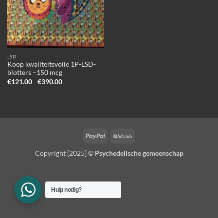
LSD
Koop kwaliteitsvolle 1P-LSD-
blotters –150 mcg
Prijsklasse:
€
121.00
-
€
390.00
€121.00
tot
€390.00
PayPal
BitCoin
Copyright [2025] ©
Psychedelische gemeenschap
Hulp nodig?