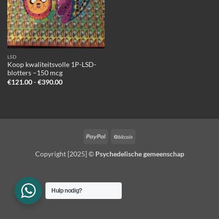
LSD
Koop kwaliteitsvolle 1P-LSD-
blotters –150 mcg
Prijsklasse:
€
121.00
-
€
390.00
€121.00
tot
€390.00
PayPal
BitCoin
Copyright [2025] ©
Psychedelische gemeenschap
Hulp nodig?