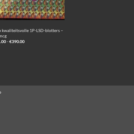
 kwaliteitsvolle 1P-LSD-blotters –
mcg
Prijsklasse:
.00
-
€
390.00
€121.00
tot
€390.00
p