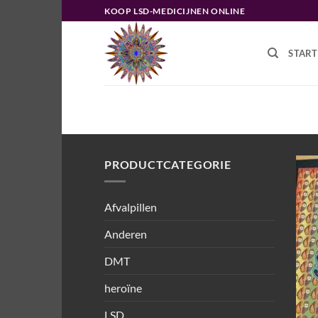
Ga
KOOP LSD-MEDICIJNEN ONLINE
naar
inhoud
START
HOME
/
PRODUCTEN GETAGGED 
ONLINE DMT FOR SALE”
PRODUCTCATEGORIE
Afvalpillen
Anderen
DMT
heroïne
LSD