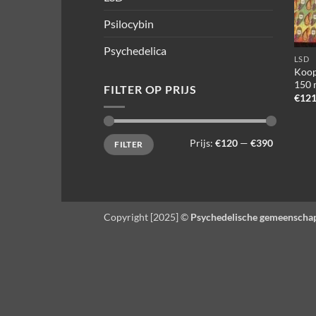
Psilocybin
Psychedelica
LSD
Koop
150 
FILTER OP PRIJS
€
121
Min.
Max.
Prijs:
€120
—
€390
FILTER
prijs
prijs
Copyright [2025] ©
Psychedelische gemeenscha