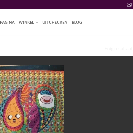
PAGINA
WINKEL
UITCHECKEN
BLOG
“MIMOSA BARK POWDERBUY DMT
Enig resultaat
Add to
wishlist