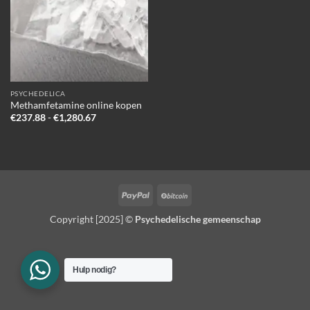
PSYCHEDELICA
Methamfetamine online kopen
Prijsklasse:
€
237.88
-
€
1,280.67
€237.88
tot
€1,280.67
PayPal
BitCoin
Copyright [2025] ©
Psychedelische gemeenschap
Hulp nodig?