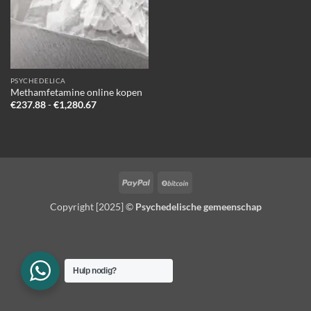
PSYCHEDELICA
Methamfetamine online kopen
Prijsklasse:
€
237.88
-
€
1,280.67
€237.88
tot
€1,280.67
PayPal
BitCoin
Copyright [2025] ©
Psychedelische gemeenschap
Hulp nodig?