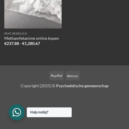
PSYCHEDELICA
Methamfetamine online kopen
Prijsklasse:
€
237.88
-
€
1,280.67
€237.88
tot
€1,280.67
PayPal
BitCoin
Copyright [2025] ©
Psychedelische gemeenschap
Hulp nodig?