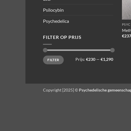
Psilocybin
Psychedelica
PSYC
Meth
€
237
FILTER OP PRIJS
Min.
Max.
Prijs:
€230
—
€1,290
FILTER
prijs
prijs
Copyright [2025] ©
Psychedelische gemeenscha