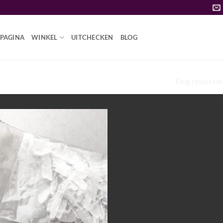
PAGINA
WINKEL
UITCHECKEN
BLOG
Enig resultaat
METHAMFETAMINE OP RECEPT”
Add to
wishlist