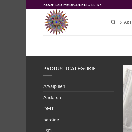
Ga
KOOP LSD-MEDICIJNEN ONLINE
naar
inhoud
START
HOME
/
PRODUCTEN GETAGGED “
PRODUCTCATEGORIE
Afvalpillen
Anderen
DMT
heroïne
LSD