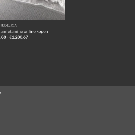
HEDELICA
amfetamine online kopen
Prijsklasse:
.88
-
€
1,280.67
€237.88
tot
€1,280.67
p