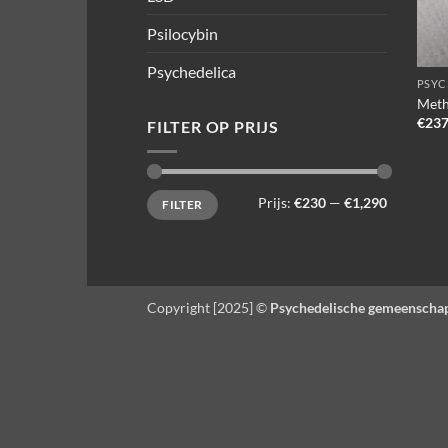
Psilocybin
Psychedelica
PSYC
Meth
€
237
FILTER OP PRIJS
Min.
Max.
Prijs:
€230
—
€1,290
FILTER
prijs
prijs
Copyright [2025] ©
Psychedelische gemeenscha