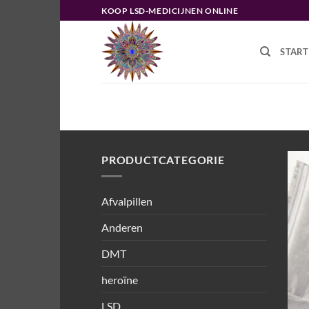
Ga
KOOP LSD-MEDICIJNEN ONLINE
naar
inhoud
START
HOME
/
PRODUCTEN GETAGGED “
PORTUGAL”
PRODUCTCATEGORIE
Afvalpillen
Anderen
DMT
heroïne
LSD