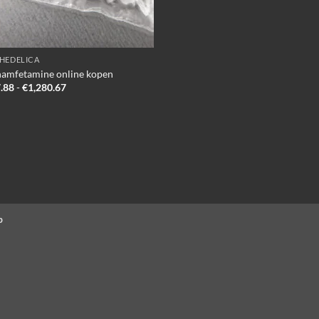
HEDELICA
amfetamine online kopen
Prijsklasse:
.88
-
€
1,280.67
€237.88
tot
€1,280.67
p