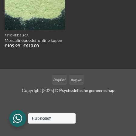
PSYCHEDELICA
Mescalinepoeder online kopen
Prijsklasse:
€
109.99
-
€
610.00
€109.99
tot
€610.00
PayPal
BitCoin
Copyright [2025] ©
Psychedelische gemeenschap
Hulp nodig?