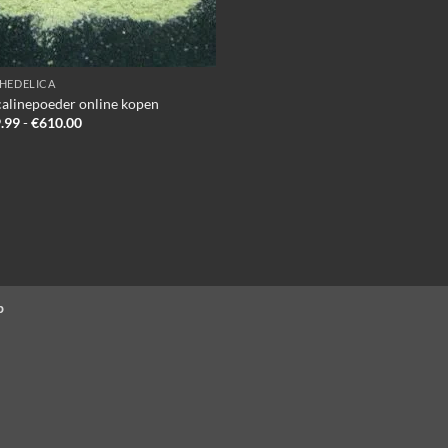
HEDELICA
alinepoeder online kopen
Prijsklasse:
.99
-
€
610.00
€109.99
tot
€610.00
p