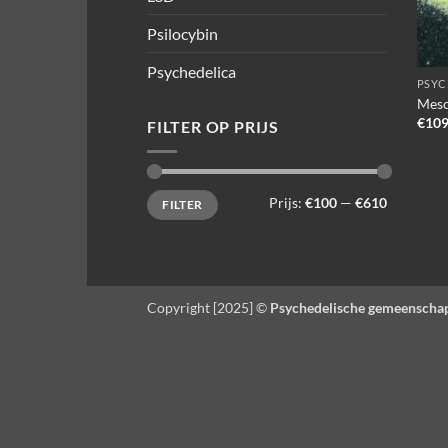
Psilocybin
Psychedelica
PSYC
Mesc
€
109
FILTER OP PRIJS
Min.
Max.
Prijs:
€100
—
€610
FILTER
prijs
prijs
Copyright [2025] ©
Psychedelische gemeenscha