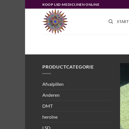
Ga
KOOP LSD-MEDICIJNEN ONLINE
naar
inhoud
START
HOME
/
PRODUCTEN GETAGGED “
PORTUGAL”
PRODUCTCATEGORIE
Afvalpillen
Anderen
DMT
heroïne
LSD