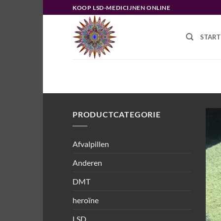
Ga
KOOP LSD-MEDICIJNEN ONLINE
naar
inhoud
START
HOME
/
PRODUCTEN GETAGGED “
PRODUCTCATEGORIE
Afvalpillen
Anderen
DMT
heroïne
LSD