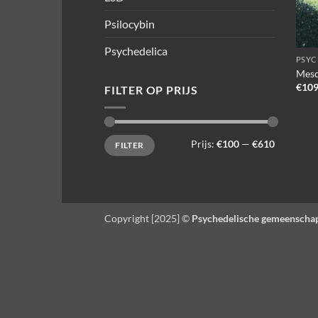
Psilocybin
Psychedelica
PSYC
Mesc
€
109
FILTER OP PRIJS
Min.
Max.
Prijs:
€100
—
€610
FILTER
prijs
prijs
Copyright [2025] ©
Psychedelische gemeenscha