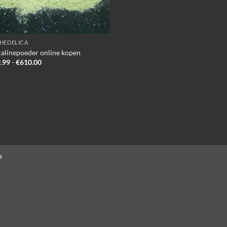
HEDELICA
alinepoeder online kopen
Prijsklasse:
.99
-
€
610.00
€109.99
tot
€610.00
p