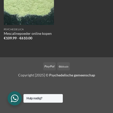
PSYCHEDELICA
Mescalinepoeder online kopen
Prijsklasse:
€
109.99
-
€
610.00
€109.99
tot
€610.00
PayPal
BitCoin
Copyright [2025] ©
Psychedelische gemeenschap
Hulp nodig?