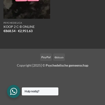
PSYCHEDELICA
KOOP 2 C-B ONLINE
Prijsklasse:
€
868.54
-
€
2,951.63
€868.54
tot
€2,951.63
PayPal
BitCoin
Copyright [2025] ©
Psychedelische gemeenschap
Hulp nodig?