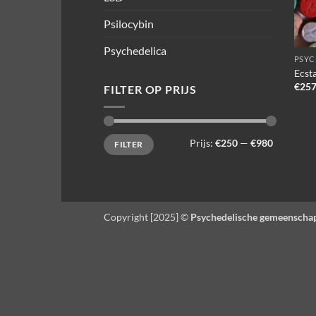
Psilocybin
Psychedelica
PSYC
Ecst
€
257
FILTER OP PRIJS
Min.
Max.
Prijs:
€250
—
€980
FILTER
prijs
prijs
Copyright [2025] ©
Psychedelische gemeenscha