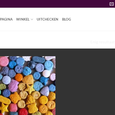
PAGINA
WINKEL
UITCHECKEN
BLOG
Enig resultaat
DMA-PILLEN PILLEN 8-10”
Add to
wishlist