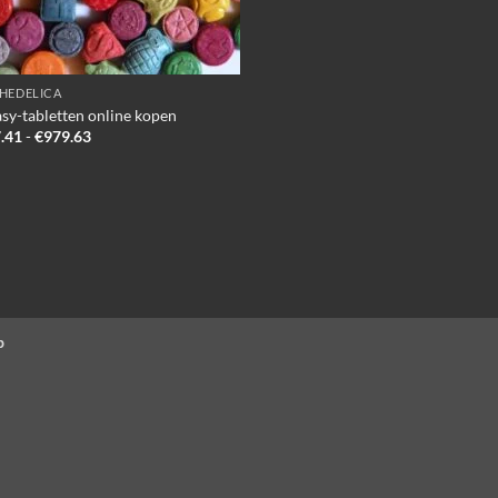
HEDELICA
asy-tabletten online kopen
Prijsklasse:
.41
-
€
979.63
€257.41
tot
€979.63
p