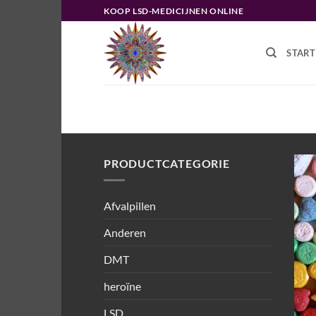
Ga
KOOP LSD-MEDICIJNEN ONLINE
naar
inhoud
START
HOME
/
PRODUCTEN GETAGGED “M
PRODUCTCATEGORIE
Afvalpillen
Anderen
DMT
heroïne
LSD