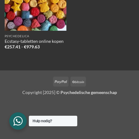
PSYCHEDELICA
Ecstasy-tabletten online kopen
Prijsklasse:
€
257.41
-
€
979.63
€257.41
tot
€979.63
PayPal
BitCoin
Copyright [2025] ©
Psychedelische gemeenschap
Hulp nodig?