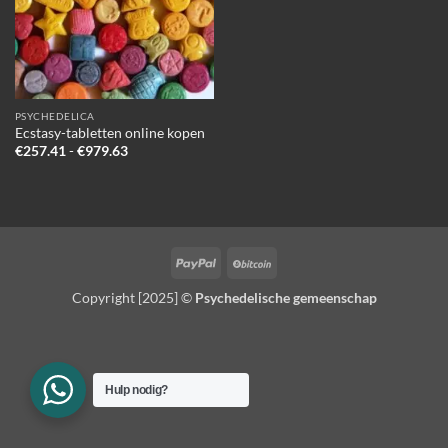
PSYCHEDELICA
Ecstasy-tabletten online kopen
Prijsklasse:
€
257.41
-
€
979.63
€257.41
tot
€979.63
PayPal
BitCoin
Copyright [2025] ©
Psychedelische gemeenschap
Hulp nodig?