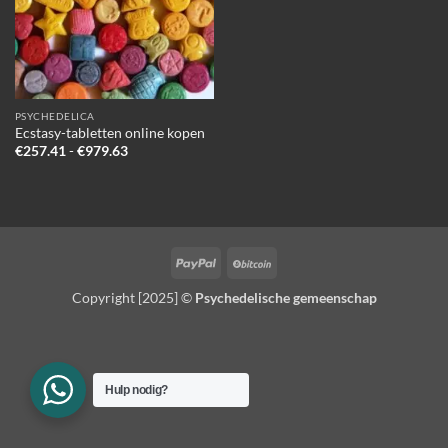
PSYCHEDELICA
Ecstasy-tabletten online kopen
Prijsklasse:
€
257.41
-
€
979.63
€257.41
tot
€979.63
PayPal
BitCoin
Copyright [2025] ©
Psychedelische gemeenschap
Hulp nodig?