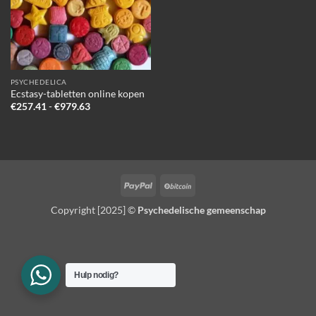
PSYCHEDELICA
Ecstasy-tabletten online kopen
Prijsklasse:
€
257.41
-
€
979.63
€257.41
tot
€979.63
PayPal
BitCoin
Copyright [2025] ©
Psychedelische gemeenschap
Hulp nodig?