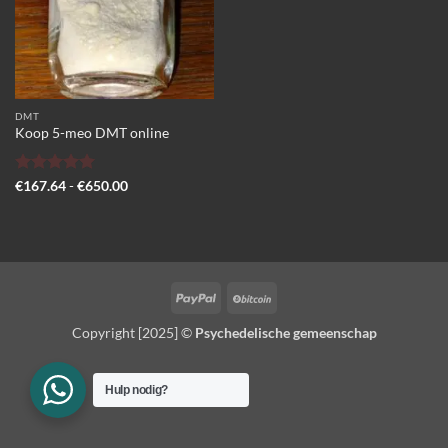
DMT
Koop 5-meo DMT online
Gewaardeerd
Prijsklasse:
€
167.64
-
€
650.00
€167.64
5
uit 5
tot
€650.00
PayPal
BitCoin
Copyright [2025] ©
Psychedelische gemeenschap
Hulp nodig?