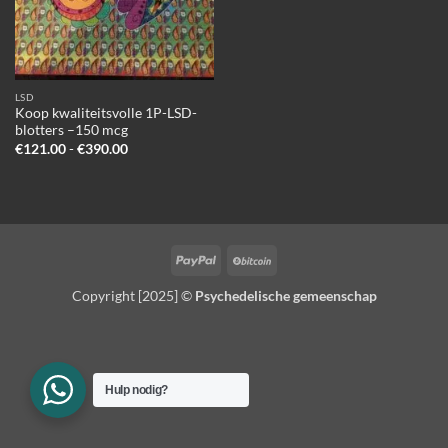
LSD
Koop kwaliteitsvolle 1P-LSD-
blotters –150 mcg
Prijsklasse:
€
121.00
-
€
390.00
€121.00
tot
€390.00
PayPal
BitCoin
Copyright [2025] ©
Psychedelische gemeenschap
Hulp nodig?