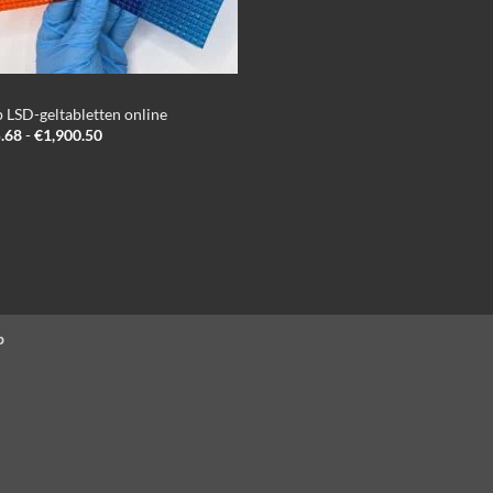
 LSD-geltabletten online
Prijsklasse:
.68
-
€
1,900.50
€235.68
tot
€1,900.50
p