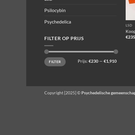
Psilocybin
Psychedelica
LSD
Koop
€
235
FILTER OP PRIJS
Min.
Max.
Prijs:
€230
—
€1,910
FILTER
prijs
prijs
Copyright [2025] ©
Psychedelische gemeenscha