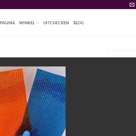
PAGINA
WINKEL
UITCHECKEN
BLOG
Enig resultaat
SD VERSUS ZUUR”
Add to
wishlist