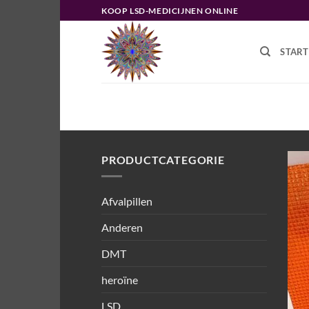
Ga
KOOP LSD-MEDICIJNEN ONLINE
naar
inhoud
START
HOME
/
PRODUCTEN GETAGGED “L
PRODUCTCATEGORIE
Afvalpillen
Anderen
DMT
heroïne
LSD