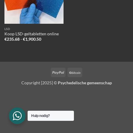
LSD
Koop LSD-geltabletten online
Prijsklasse:
€
235.68
-
€
1,900.50
€235.68
tot
€1,900.50
PayPal
BitCoin
Copyright [2025] ©
Psychedelische gemeenschap
Hulp nodig?