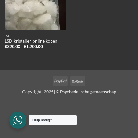
LSD
LSD-kristallen online kopen
Prijsklasse:
€
320.00
-
€
1,200.00
€320.00
tot
€1,200.00
PayPal
BitCoin
Copyright [2025] ©
Psychedelische gemeenschap
Hulp nodig?