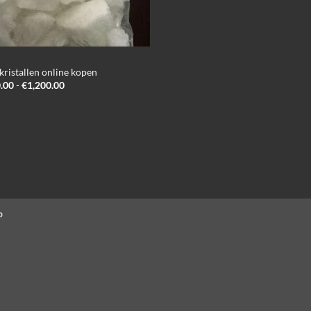
kristallen online kopen
Prijsklasse:
.00
-
€
1,200.00
€320.00
tot
€1,200.00
p