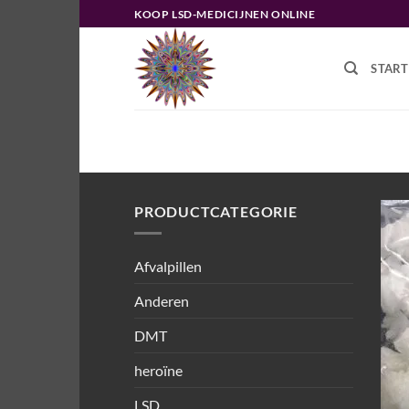
Ga
KOOP LSD-MEDICIJNEN ONLINE
naar
inhoud
START
HOME
/
PRODUCTEN GETAGGED “L
PRODUCTCATEGORIE
Afvalpillen
Anderen
DMT
heroïne
LSD