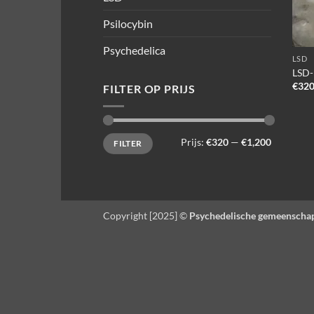
Psilocybin
Psychedelica
LSD
LSD-
€
320
FILTER OP PRIJS
Min.
Max.
Prijs:
€320
—
€1,200
FILTER
prijs
prijs
Copyright [2025] ©
Psychedelische gemeenscha