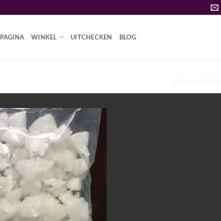
PAGINA
WINKEL
UITCHECKEN
BLOG
Enig resultaat
SD-KRISTAL FOTO'S”
Add to
wishlist