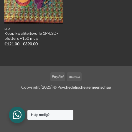
LSD
Koop kwaliteitsvolle 1P-LSD-
blotters –150 mcg
Prijsklasse:
€
121.00
-
€
390.00
€121.00
tot
€390.00
PayPal
BitCoin
Copyright [2025] ©
Psychedelische gemeenschap
Hulp nodig?