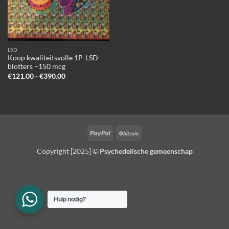
LSD
Koop kwaliteitsvolle 1P-LSD-
blotters –150 mcg
Prijsklasse:
€
121.00
-
€
390.00
€121.00
tot
€390.00
PayPal
BitCoin
Copyright [2025] ©
Psychedelische gemeenschap
Hulp nodig?