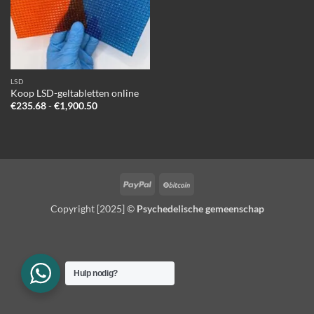
LSD
Koop LSD-geltabletten online
Prijsklasse:
€
235.68
-
€
1,900.50
€235.68
tot
€1,900.50
PayPal
BitCoin
Copyright [2025] ©
Psychedelische gemeenschap
Hulp nodig?