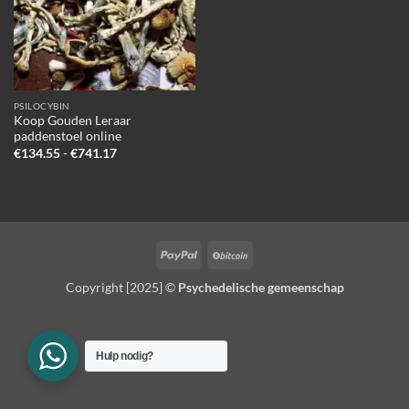
PSILOCYBIN
Koop Gouden Leraar
paddenstoel online
Prijsklasse:
€
134.55
-
€
741.17
€134.55
tot
€741.17
PayPal
BitCoin
Copyright [2025] ©
Psychedelische gemeenschap
Hulp nodig?